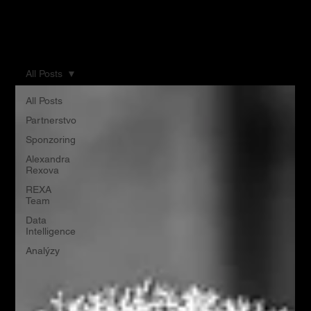
REXA & ROMAN
PARTNERS
All Posts
All Posts
Partnerstvo
Sponzoring
Alexandra
Rexova
REXA
Team
Data
Intelligence
Analýzy