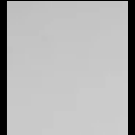
Jul 10
4 min read
Realizovali sme najväčší prieskum medzi
mladými v Žilinskom kraji. Jeho výsledok
presvedčil nášho klienta kandidovať na
župana