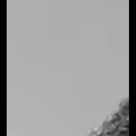
Jul 27
12 min read
Nová mapa drahoty: Tokio je dnes
lacnejšie než Varšava