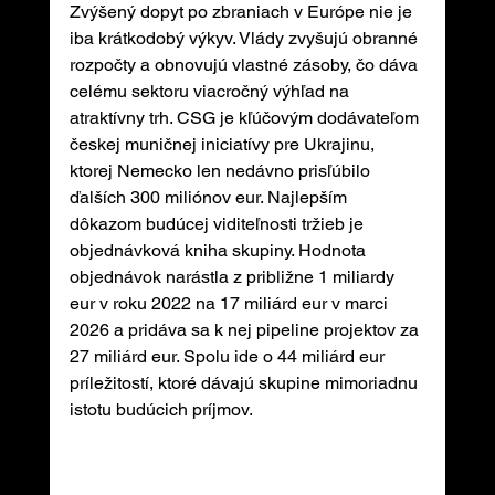
Zvýšený dopyt po zbraniach v Európe nie je 
iba krátkodobý výkyv. Vlády zvyšujú obranné 
rozpočty a obnovujú vlastné zásoby, čo dáva 
celému sektoru viacročný výhľad na 
atraktívny trh. CSG je kľúčovým dodávateľom 
českej muničnej iniciatívy pre Ukrajinu, 
ktorej Nemecko len nedávno prisľúbilo 
ďalších 300 miliónov eur. Najlepším 
dôkazom budúcej viditeľnosti tržieb je 
objednávková kniha skupiny. Hodnota 
objednávok narástla z približne 1 miliardy 
eur v roku 2022 na 17 miliárd eur v marci 
2026 a pridáva sa k nej pipeline projektov za 
27 miliárd eur. Spolu ide o 44 miliárd eur 
príležitostí, ktoré dávajú skupine mimoriadnu 
istotu budúcich príjmov.