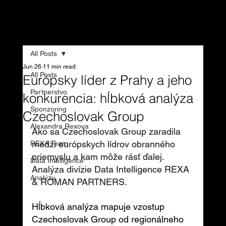
REXA & ROMAN
PARTNERS
All Posts
Jun 26
11 min read
All Posts
Európsky líder z Prahy a jeho
Partnerstvo
konkurencia: hĺbková analýza
Sponzoring
Czechoslovak Group
Alexandra Rexova
Ako sa Czechoslovak Group zaradila 
medzi európskych lídrov obranného 
REXA Team
priemyslu a kam môže rásť ďalej. 
Data Intelligence
Analýza divízie Data Intelligence REXA 
Analýzy
& ROMAN PARTNERS.
Hĺbková analýza mapuje vzostup 
Czechoslovak Group od regionálneho 