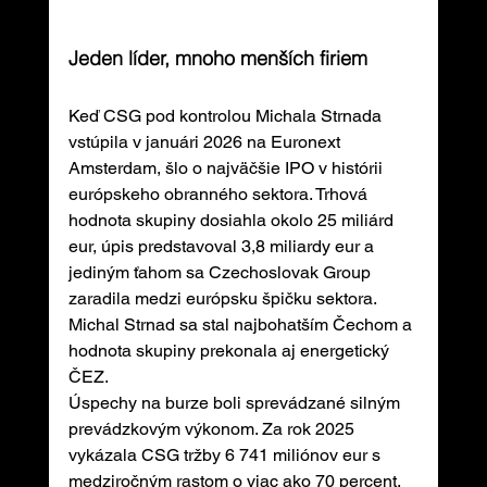
Jeden líder, mnoho menších firiem
Keď CSG pod kontrolou Michala Strnada 
vstúpila v januári 2026 na Euronext 
Amsterdam, šlo o najväčšie IPO v histórii 
európskeho obranného sektora. Trhová 
hodnota skupiny dosiahla okolo 25 miliárd 
eur, úpis predstavoval 3,8 miliardy eur a 
jediným ťahom sa Czechoslovak Group 
zaradila medzi európsku špičku sektora. 
Michal Strnad sa stal najbohatším Čechom a 
hodnota skupiny prekonala aj energetický 
ČEZ.
Úspechy na burze boli sprevádzané silným 
prevádzkovým výkonom. Za rok 2025 
vykázala CSG tržby 6 741 miliónov eur s 
medziročným rastom o viac ako 70 percent, 