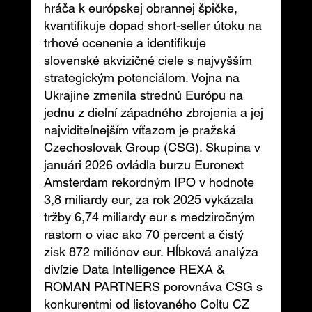
hráča k európskej obrannej špičke, 
kvantifikuje dopad short-seller útoku na 
trhové ocenenie a identifikuje 
slovenské akvizičné ciele s najvyšším 
strategickým potenciálom. Vojna na 
Ukrajine zmenila strednú Európu na 
jednu z dielní západného zbrojenia a jej 
najviditeľnejším víťazom je pražská 
Czechoslovak Group (CSG). Skupina v 
januári 2026 ovládla burzu Euronext 
Amsterdam rekordným IPO v hodnote 
3,8 miliardy eur, za rok 2025 vykázala 
tržby 6,74 miliardy eur s medziročným 
rastom o viac ako 70 percent a čistý 
zisk 872 miliónov eur. Hĺbková analýza 
divízie Data Intelligence REXA & 
ROMAN PARTNERS porovnáva CSG s 
konkurentmi od listovaného Coltu CZ 