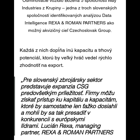
Odmínovacie vozidlo Božena 5 spoločnosti Way 
Industries z Krupiny – jedna z troch slovenských 
spoločností identifikovaných analýzou Data 
Intelligence REXA & ROMAN PARTNERS ako 
možný akvizičný cieľ Czechoslovak Group.
Každá z nich dopĺňa inú kapacitu a trhový 
potenciál, ktorú by veľký hráč vedel rýchlo 
zhodnotiť na export.
„Pre slovenský zbrojársky sektor 
predstavuje expanzia CSG 
predovšetkým príležitosť. Firmy môžu 
získať prístup ku kapitálu a kapacitám, 
ktoré by samostatne len ťažko dosiahli 
a mohli by sa tak presadiť v 
konkurencii s európskymi 
lídrami. Lucián Rexa, managing 
partner, REXA & ROMAN PARTNERS