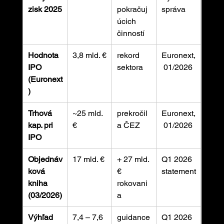
zisk 2025
pokračuj
správa
úcich 
činností
Hodnota 
3,8 mld. €
rekord 
Euronext,
IPO 
sektora
 01/2026
(Euronext
)
Trhová 
~25 mld. 
prekročil
Euronext,
kap. pri 
€
a ČEZ
 01/2026
IPO
Objednáv
17 mld. €
+ 27 mld. 
Q1 2026 
ková 
€ 
statement
kniha 
rokovani
(03/2026)
a
Výhľad 
7,4 – 7,6 
guidance
Q1 2026 