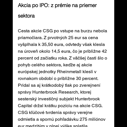
Akcia po IPO: z prémie na priemer 
sektora
Cesta akcie CSG po vstupe na burzu nebola 
priamočiara. Z prvotných 25 eur sa cena 
vyšplhala k 35,50 eura, odvtedy však klesla 
na úroveň okolo 14,5 eura, čo je približne 42 
percent od začiatku roka. Z väčšej časti šlo o 
pohyb celého sektora, keďže aj akcie 
európskej jednotky Rheinmetall klesli v 
rovnakom období o približne 30 percent. 
Pridal sa aj krátkodobý tlak po zverejnení 
správy Hunterbrook Research, ktorej 
sesterský investičný subjekt Hunterbrook 
Capital držal krátku pozíciu na akcie CSG. 
CSG kľúčové tvrdenia správy verejne 
odmietla a spornú pohľadávku 275 miliónov 
eur medzitým v plnej výške splatila.