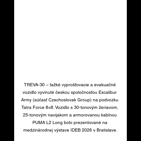
TREVA-30 – ťažké vyprošťovacie a evakuačné 
vozidlo vyvinuté českou spoločnosťou Excalibur 
Army (súčasť Czechoslovak Group) na podvozku 
Tatra Force 8×8. Vozidlo s 30-tonovým žeriavom, 
25-tonovým navijakom a armorovanou kabínou 
PUMA L2 Long bolo prezentované na 
medzinárodnej výstave IDEB 2026 v Bratislave.