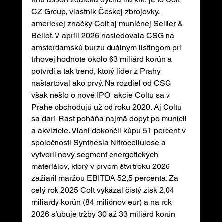
CZ Group, vlastník Českej zbrojovky, 
americkej značky Colt aj muničnej Sellier & 
Bellot. V apríli 2026 nasledovala CSG na 
amsterdamskú burzu duálnym listingom pri 
trhovej hodnote okolo 63 miliárd korún a 
potvrdila tak trend, ktorý líder z Prahy 
naštartoval ako prvý. Na rozdiel od CSG 
však nešlo o nové IPO  akcie Coltu sa v 
Prahe obchodujú už od roku 2020. Aj Coltu 
sa darí. Rast poháňa najmä dopyt po munícii 
a akvizície. Vlani dokončil kúpu 51 percent v 
spoločnosti Synthesia Nitrocellulose a 
vytvoril nový segment energetických 
materiálov, ktorý v prvom štvrťroku 2026 
zažiaril maržou EBITDA 52,5 percenta. Za 
celý rok 2025 Colt vykázal čistý zisk 2,04 
miliardy korún (84 miliónov eur) a na rok 
2026 sľubuje tržby 30 až 33 miliárd korún 