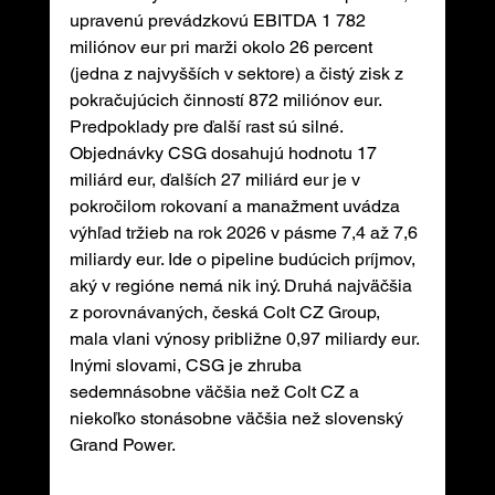
upravenú prevádzkovú EBITDA 1 782 
miliónov eur pri marži okolo 26 percent 
(jedna z najvyšších v sektore) a čistý zisk z 
pokračujúcich činností 872 miliónov eur.
Predpoklady pre ďalší rast sú silné. 
Objednávky CSG dosahujú hodnotu 17 
miliárd eur, ďalších 27 miliárd eur je v 
pokročilom rokovaní a manažment uvádza 
výhľad tržieb na rok 2026 v pásme 7,4 až 7,6 
miliardy eur. Ide o pipeline budúcich príjmov, 
aký v regióne nemá nik iný. Druhá najväčšia 
z porovnávaných, česká Colt CZ Group, 
mala vlani výnosy približne 0,97 miliardy eur. 
Inými slovami, CSG je zhruba 
sedemnásobne väčšia než Colt CZ a 
niekoľko stonásobne väčšia než slovenský 
Grand Power.