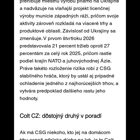
prehlbuje miestnu výrobu priamo na Ukrajine 
a nadväzuje na vlaňajší projekt licenčnej 
výroby munície západných ráží, pričom svoje 
aktivity zároveň rozkladá na viaceré trhy a 
produktové oblasti. Závislosť od Ukrajiny sa 
zmenšuje. V prvom štvrťroku 2026 
predstavovala 21 percent tržieb oproti 27 
percentám za celý rok 2025, pričom rastie 
podiel krajín NATO a juhovýchodnej Ázie. 
Práve takéto rozloženie rizika robí z CSG 
stabilného hráča, ktorý by ustál aj prípadné 
ochladenie jedného z najhorúcejších trhov, a 
vytvára predpoklad ďalšieho rastu jeho 
hodnoty.
Colt CZ: dôstojný druhý v poradí
Ak má CSG niekoho, kto jej na domácom 
trhu aspoň zďaleka dýcha na krk, je to Colt 