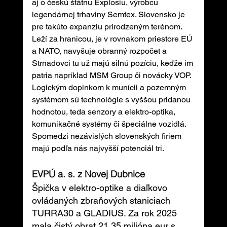
aj o českú štátnu Explosiu, výrobcu 
legendárnej trhaviny Semtex. Slovensko je 
pre takúto expanziu prirodzeným terénom. 
Leží za hranicou, je v rovnakom priestore EÚ 
a NATO, navyšuje obranný rozpočet a 
Strnadovci tu už majú silnú pozíciu, keďže im 
patria napríklad MSM Group či novácky VOP. 
Logickým doplnkom k munícii a pozemným 
systémom sú technológie s vyššou pridanou 
hodnotou, teda senzory a elektro-optika, 
komunikačné systémy či špeciálne vozidlá. 
Spomedzi nezávislých slovenských firiem 
majú podľa nás najvyšší potenciál tri.
EVPÚ a. s. z Novej Dubnice
Špička v elektro-optike a diaľkovo 
ovládaných zbraňových staniciach 
TURRA30 a GLADIUS. Za rok 2025 
mala čistý obrat 21,35 milióna eur s 