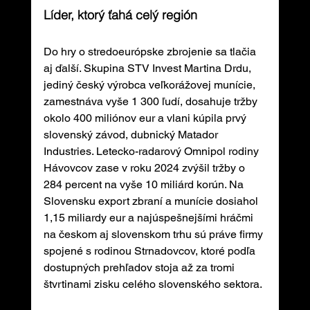
Líder, ktorý ťahá celý región
Do hry o stredoeurópske zbrojenie sa tlačia 
aj ďalší. Skupina STV Invest Martina Drdu, 
jediný český výrobca veľkorážovej munície, 
zamestnáva vyše 1 300 ľudí, dosahuje tržby 
okolo 400 miliónov eur a vlani kúpila prvý 
slovenský závod, dubnický Matador 
Industries. Letecko-radarový Omnipol rodiny 
Hávovcov zase v roku 2024 zvýšil tržby o 
284 percent na vyše 10 miliárd korún. Na 
Slovensku export zbraní a munície dosiahol 
1,15 miliardy eur a najúspešnejšími hráčmi 
na českom aj slovenskom trhu sú práve firmy 
spojené s rodinou Strnadovcov, ktoré podľa 
dostupných prehľadov stoja až za tromi 
štvrtinami zisku celého slovenského sektora.