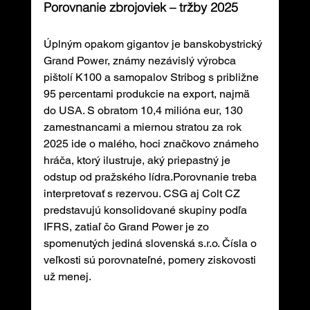
Porovnanie zbrojoviek – tržby 2025
Úplným opakom gigantov je banskobystrický 
Grand Power, známy nezávislý výrobca 
pištolí K100 a samopalov Stribog s približne 
95 percentami produkcie na export, najmä 
do USA. S obratom 10,4 milióna eur, 130 
zamestnancami a miernou stratou za rok 
2025 ide o malého, hoci značkovo známeho 
hráča, ktorý ilustruje, aký priepastný je 
odstup od pražského lídra.Porovnanie treba 
interpretovať s rezervou. CSG aj Colt CZ 
predstavujú konsolidované skupiny podľa 
IFRS, zatiaľ čo Grand Power je zo 
spomenutých jediná slovenská s.r.o. Čísla o 
veľkosti sú porovnateľné, pomery ziskovosti 
už menej.