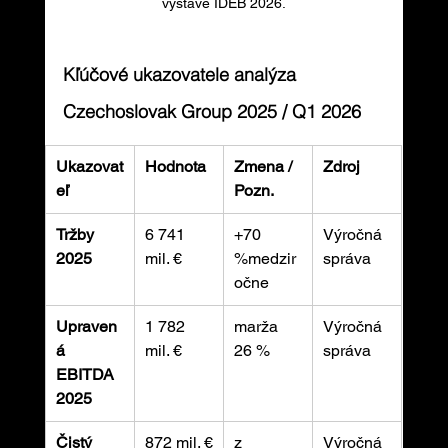
výstave IDEB 2026.
Kľúčové ukazovatele analýza 
Czechoslovak Group 2025 / Q1 2026
Ukazovat
Hodnota
Zmena / 
Zdroj
eľ
Pozn.
Tržby 
6 741 
+70 
Výročná 
2025
mil. €
%medzir
správa
očne
Upraven
1 782 
marža 
Výročná 
á 
mil. €
26 %
správa
EBITDA 
2025
Čistý 
872 mil. €
z 
Výročná 