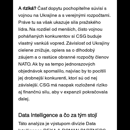
A riziká? 
Časť dopytu pochopiteľne súvisí s 
vojnou na Ukrajine a s verejnými rozpočtami. 
Práve tu sa však ukazuje sila pražského 
lídra. Na rozdiel od menších, čisto vojnou 
poháňaných konkurentov si CSG buduje 
vlastný vankúš vopred. Závislosť od Ukrajiny 
cielene znižuje, opiera sa o dlhodobý 
záujem a o rastúce obranné rozpočty členov 
NATO. Ak by sa tempo jednorazových 
objednávok spomalilo, najviac by to pocítili 
jej drobnejší konkurenti, ktorí sú od nej 
závislejší. CSG má naopak rozložené riziko 
aj finančnú silu, aby v expanzii pokračovala 
ďalej.
Data Intelligence a čo za tým stojí
Táto analýza je výstupom divízie Data 