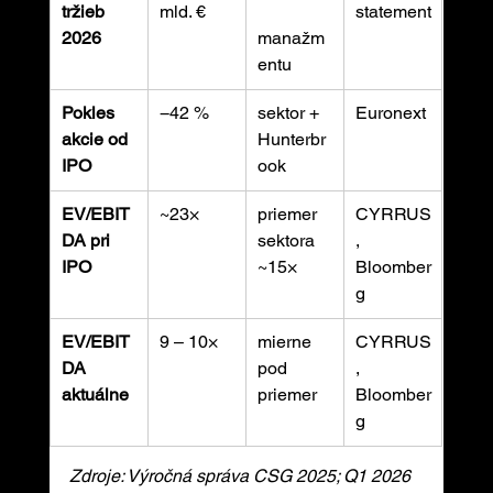
tržieb 
mld. €
statement
2026
manažm
entu
Pokles 
−42 %
sektor + 
Euronext
akcie od 
Hunterbr
IPO
ook
EV/EBIT
~23×
priemer 
CYRRUS
DA pri 
sektora 
, 
IPO
~15×
Bloomber
g
EV/EBIT
9 – 10×
mierne 
CYRRUS
DA 
pod 
, 
aktuálne
priemer
Bloomber
g
Zdroje: Výročná správa CSG 2025; Q1 2026 