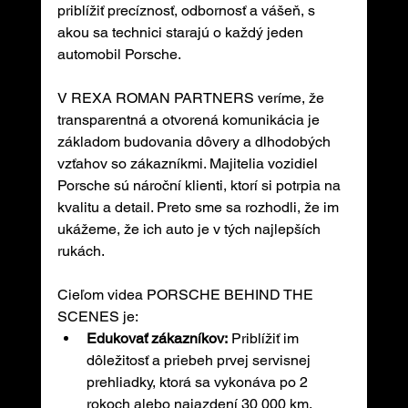
priblížiť precíznosť, odbornosť a vášeň, s 
akou sa technici starajú o každý jeden 
automobil Porsche.
V REXA ROMAN PARTNERS veríme, že 
transparentná a otvorená komunikácia je 
základom budovania dôvery a dlhodobých 
vzťahov so zákazníkmi. Majitelia vozidiel 
Porsche sú nároční klienti, ktorí si potrpia na 
kvalitu a detail. Preto sme sa rozhodli, že im 
ukážeme, že ich auto je v tých najlepších 
rukách.
Cieľom videa PORSCHE BEHIND THE 
SCENES je:
Edukovať zákazníkov:
 Priblížiť im 
dôležitosť a priebeh prvej servisnej 
prehliadky, ktorá sa vykonáva po 2 
rokoch alebo najazdení 30 000 km.