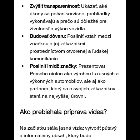
Zvýšiť transparentnosť:
 Ukázať, aké 
úkony sa počas servisnej prehliadky 
vykonávajú a prečo sú dôležité pre 
životnosť a výkon vozidla.
Budovať dôveru:
 Posilniť vzťah medzi 
značkou a jej zákazníkmi 
prostredníctvom otvorenej a ľudskej 
komunikácie.
Posilniť imidž značky:
 Prezentovať 
Porsche nielen ako výrobcu luxusných a 
výkonných automobilov, ale aj ako 
partnera, ktorý sa o svojich zákazníkov 
stará na najvyššej úrovni.
Ako prebiehala príprava videa?
Na začiatku stála jasná vízia: vytvoriť pútavý 
a informatívny obsah, ktorý bude 