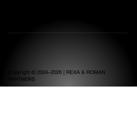
Bottova 7939/2A
811 09 Bratislava
Copyright © 2024–2026 | REXA & ROMAN
PARTNERS