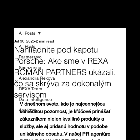
REXA & ROMAN
PARTNERS
All Posts
Jul 30, 2025
2 min read
All Posts
Nahliadnite pod kapotu
Partnerstvo
Porsche: Ako sme v REXA
Sponzoring
ROMAN PARTNERS ukázali,
Alexandra Rexova
čo sa skrýva za dokonalým
REXA Team
servisom
Data Intelligence
V dnešnom svete, kde je najcennejšou 
Analýzy
komoditou pozornosť, je kľúčové prinášať 
zákazníkom nielen kvalitné produkty a 
služby, ale aj pridanú hodnotu v podobe 
unikátneho obsahu. V našej PR agentúre 