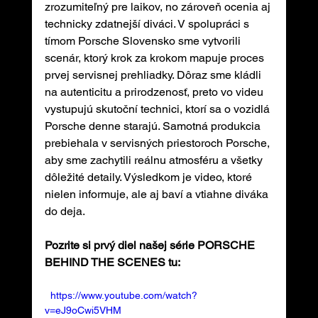
zrozumiteľný pre laikov, no zároveň ocenia aj 
technicky zdatnejší diváci. V spolupráci s 
tímom Porsche Slovensko sme vytvorili 
scenár, ktorý krok za krokom mapuje proces 
prvej servisnej prehliadky. Dôraz sme kládli 
na autenticitu a prirodzenosť, preto vo videu 
vystupujú skutoční technici, ktorí sa o vozidlá 
Porsche denne starajú. Samotná produkcia 
prebiehala v servisných priestoroch Porsche, 
aby sme zachytili reálnu atmosféru a všetky 
dôležité detaily. Výsledkom je video, ktoré 
nielen informuje, ale aj baví a vtiahne diváka 
do deja.
Pozrite si prvý diel našej série PORSCHE 
BEHIND THE SCENES tu:
  https://www.youtube.com/watch?
v=eJ9oCwi5VHM