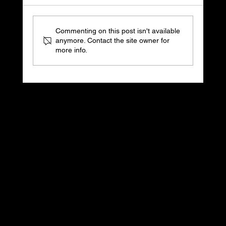
Commenting on this post isn't available
anymore. Contact the site owner for
more info.
Pre klienta Porsche Inter Auto Slovakia
sme v spolupráci so Slovenská technická
univerzita v Bratislave Fakulta architektúry
dizajnu STU vytvorili dizajnérsku súťaž -
Kontaktujte nás
Porsche Summer Challenge
hello@rexaromanpartners.sk
Sledujte nás
Office
Linkedin
Jurkovičova Tepláreň
Instagram
SKY PARK Offices,